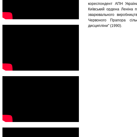
кореспондент АПН України 
Київський ордена Леніна п
зварювального виробництв
Червоного Прапора сільсь
дисципліни" (1990).