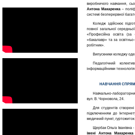
виробничого навчання, сь
Антона Макаренка
– поліф
системі безперервної багат
Коледж здійснює підго
повної загальної середньої
«Професійна освіта (за 
«бакалавр» та за освітньо
робітник».
Випускники коледжу од
Педагогічний колект
інформаційними технологія
НАВЧАННЯ СПРЯМО
Навчально-лабораторни
вул. В. Чорновола, 24.
Для студентів створені
підключенням до Інтернету
медичний пункт, гуртожиток 
Щербак Ольга Іванівна 
імені Антона Макаренка