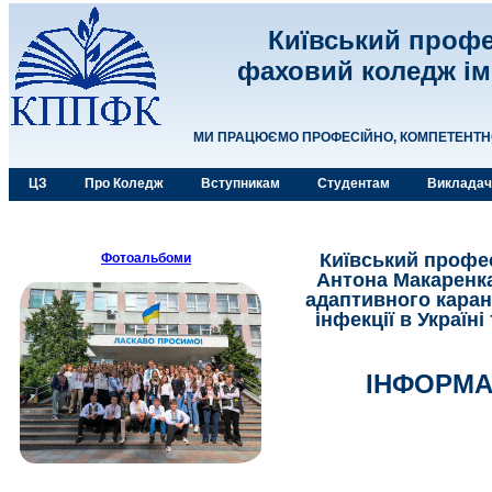
Київський профе
фаховий коледж ім
МИ ПРАЦЮЄМО ПРОФЕСІЙНО, КОМПЕТЕНТНО,
ЦЗ
Про Коледж
Вступникам
Студентам
Виклада
Київський профес
Фотоальбоми
Антона Макаренка
адаптивного карант
інфекції в Украї
ІНФОРМА