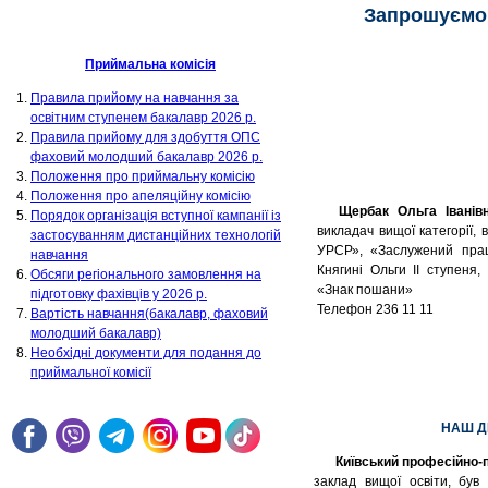
Запрошуємо н
Приймальна комісія
Правила прийому на навчання за
освітним ступенем бакалавр 2026 р.
Правила прийому для здобуття ОПС
фаховий молодший бакалавр 2026 р.
Положення про приймальну комісію
Положення про апеляційну комісію
Щербак Ольга Іванів
Порядок організація вступної кампанії із
викладач вищої категорії, 
застосуванням дистанційних технологій
УРСР», «Заслужений прац
навчання
Княгині Ольги ІІ ступеня,
Обсяги регіонального замовлення на
«Знак пошани»
підготовку фахівців у 2026 р.
Телефон 236 11 11
Вартість навчання(бакалавр, фаховий
молодший бакалавр)
Необхідні документи для подання до
приймальної комісії
НАШ Д
Київський професійно-
заклад вищої освіти, був