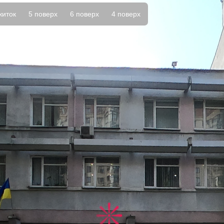
житок
5 поверх
6 поверх
4 поверх