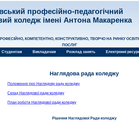
вський професійно-педагогічний
ий коледж імені Антона Макаренка
ОФЕСІЙНО, КОМПЕТЕНТНО, КОНСТРУКТИВНО, ТВОРЧО НА РИНКУ ОСВІТ
ПОСЛУГ
Студентам
Викладачам
Розклад занять
Електронні ресур
Наглядова рада коледжу
Положення про Наглядову раду коледжу
Склад Наглядової ради коледжу
План роботи Наглядової ради коледжу
Рішення Наглядової Ради коледжу