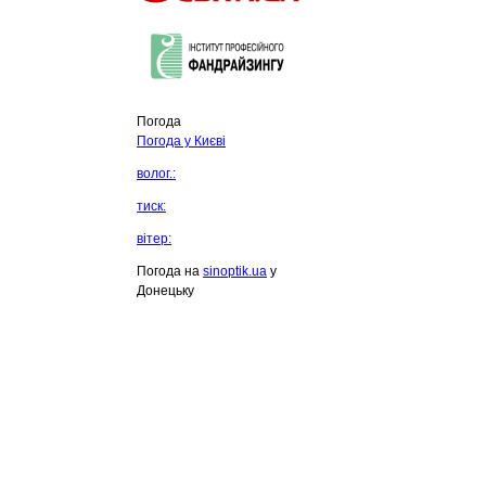
Погода
Погода у
Києві
волог.:
тиск:
вітер:
Погода на
sinoptik.ua
у
Донецьку