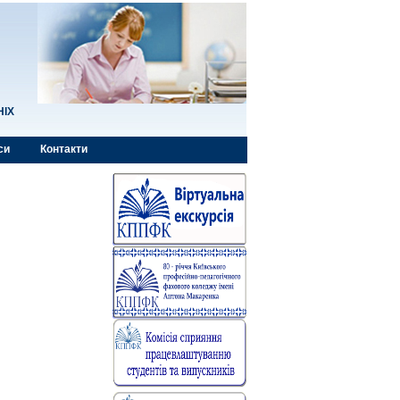
НІХ
си
Контакти