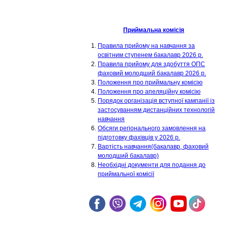
Приймальна комісія
Правила прийому на навчання за
освітним ступенем бакалавр 2026 р.
Правила прийому для здобуття ОПС
фаховий молодший бакалавр 2026 р.
Положення про приймальну комісію
Положення про апеляційну комісію
Порядок організація вступної кампанії із
застосуванням дистанційних технологій
навчання
Обсяги регіонального замовлення на
підготовку фахівців у 2026 р.
Вартість навчання(бакалавр, фаховий
молодший бакалавр)
Необхідні документи для подання до
приймальної комісії