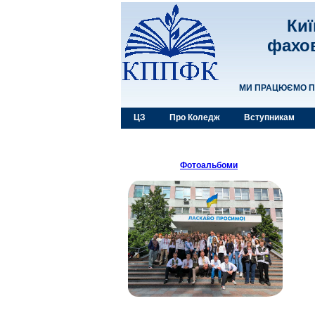
Киї
фахов
МИ ПРАЦЮЄМО ПР
ЦЗ
Про Коледж
Вступникам
Фотоальбоми