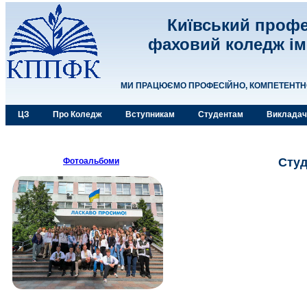
Київський профе
фаховий коледж ім
МИ ПРАЦЮЄМО ПРОФЕСІЙНО, КОМПЕТЕНТНО,
ЦЗ
Про Коледж
Вступникам
Студентам
Виклада
Студ
Фотоальбоми