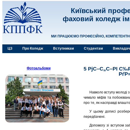
Київський профе
фаховий коледж ім
МИ ПРАЦЮЄМО ПРОФЕСІЙНО, КОМПЕТЕНТНО,
ЦЗ
Про Коледж
Вступникам
Студентам
Виклада
5 РјС–С„С–РІ С‰
Фотоальбоми
РґР
Навколо вступу молоді з
чимало міфів та побоювань
про те, як насправді влашт
У цьому дописі розбер
передбачені.
Допомогу зі вступом за