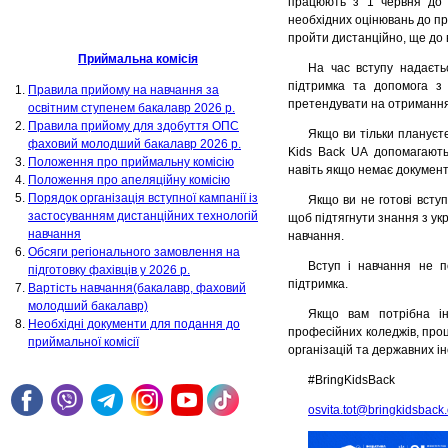
працюють з 1 червня до 
необхідних оцінювань до пр
пройти дистанційно, ще до в
Приймальна комісія
На час вступу надаєт
підтримка та допомога з 
Правила прийому на навчання за
претендувати на отримання 
освітним ступенем бакалавр 2026 р.
Правила прийому для здобуття ОПС
Якщо ви тільки плануєте
фаховий молодший бакалавр 2026 р.
Kids Back UA допомагають
Положення про приймальну комісію
навіть якщо немає документ
Положення про апеляційну комісію
Порядок організація вступної кампанії із
Якщо ви не готові вступ
застосуванням дистанційних технологій
щоб підтягнути знання з ук
навчання
навчання.
Обсяги регіонального замовлення на
Вступ і навчання не п
підготовку фахівців у 2026 р.
підтримка.
Вартість навчання(бакалавр, фаховий
молодший бакалавр)
Якщо вам потрібна ін
Необхідні документи для подання до
професійних коледжів, про
приймальної комісії
організацій та державних і
#BringKidsBack
osvita.tot@bringkidsback