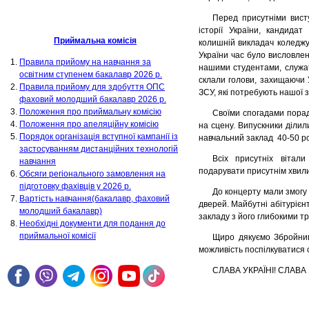
Перед присутніми вист
історії України, кандидат
Приймальна комісія
колишній викладач коледжу
України час було висловлен
Правила прийому на навчання за
нашими студентами, служать
освітним ступенем бакалавр 2026 р.
склали голови, захищаючи Ук
Правила прийому для здобуття ОПС
ЗСУ, які потребують нашої 
фаховий молодший бакалавр 2026 р.
Положення про приймальну комісію
Своїми спогадами пораду
Положення про апеляційну комісію
на сцену. Випускники ділил
Порядок організація вступної кампанії із
навчальний заклад 40-50 ро
застосуванням дистанційних технологій
Всіх присутніх вітал
навчання
подарувати присутнім хвилин
Обсяги регіонального замовлення на
підготовку фахівців у 2026 р.
До концерту мали змогу 
Вартість навчання(бакалавр, фаховий
дверей. Майбутні абітурієнт
молодший бакалавр)
закладу з його глибокими т
Необхідні документи для подання до
приймальної комісії
Щиро дякуємо Збройним
можливість поспілкуватися с
СЛАВА УКРАЇНІ! СЛАВА