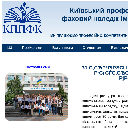
Київський профе
фаховий коледж ім
МИ ПРАЦЮЄМО ПРОФЕСІЙНО, КОМПЕТЕНТНО,
ЦЗ
Про Коледж
Вступникам
Студентам
Виклада
31 С‚СЂР°РІРЅСЏ
Фотоальбоми
Р·СѓСЃС‚СЂС
Рј
Один раз у рік, в ост
випускниками минулих рок
випускникам коледжу, відкл
випускників. Більш як трид
виповнився 80 років. Для с
ціле життя. Дата народж
народження, коледж!