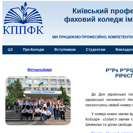
Київський профе
фаховий коледж ім
МИ ПРАЦЮЄМО ПРОФЕСІЙНО, КОМПЕТЕНТНО,
ЦЗ
Про Коледж
Вступникам
Студентам
Виклада
Р”Рѕ Р”
Фотоальбоми
РїРёСЃ
До Дня української п
української писемності Н
презентуюсь свіжий номер г
У номері кожен зможе ві
Кобзаря - ссобисті звички
Шевченка та уроки свободи 