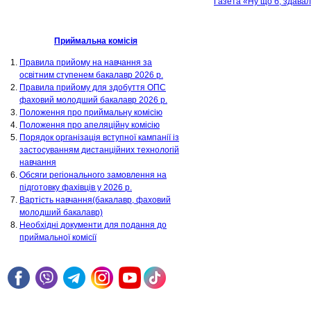
Газета «Ну що б, здавало
Приймальна комісія
Правила прийому на навчання за
освітним ступенем бакалавр 2026 р.
Правила прийому для здобуття ОПС
фаховий молодший бакалавр 2026 р.
Положення про приймальну комісію
Положення про апеляційну комісію
Порядок організація вступної кампанії із
застосуванням дистанційних технологій
навчання
Обсяги регіонального замовлення на
підготовку фахівців у 2026 р.
Вартість навчання(бакалавр, фаховий
молодший бакалавр)
Необхідні документи для подання до
приймальної комісії